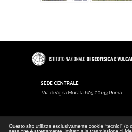
SEDE CENTRALE
Via di Vigna Murata 605 00143 Roma
Questo sito utilizza esclusivamente cookie “tecnici” (o d
sessione è strettamente limitato alla trasmissione di ide