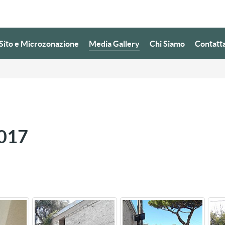
i Sito e Microzonazione
Media Gallery
Chi Siamo
Contatt
2017