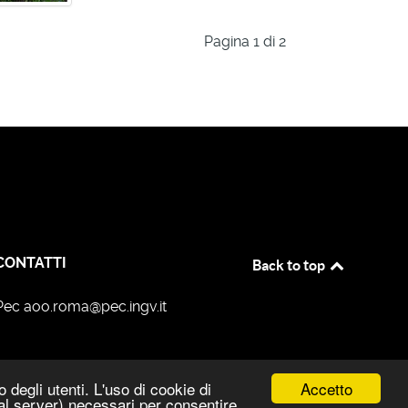
Pagina 1 di 2
CONTATTI
Back to top
Pec aoo.roma@pec.ingv.it
Accetto
degli utenti. L'uso di cookie di
 dal server) necessari per consentire