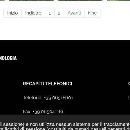
Inizio
Indietro
1
2
Avanti
Fine
RECAPITI TELEFONICI
Telefono +39 06518601
Fax +39 065041181
i sessione) e non utilizza nessun sistema per il tracciamento 
ntificativi di sessione (costituiti da numeri casuali generati